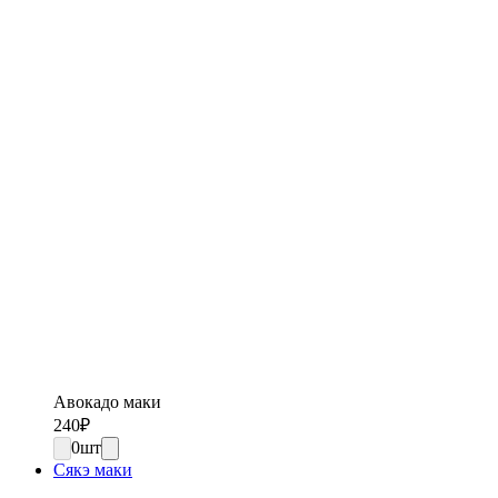
Авокадо маки
240
₽
0
шт
Сякэ маки