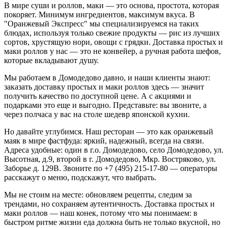
В мире суши и роллов, маки — это основа, простота, которая
покоряет. Минимум ингредиентов, максимум вкуса. В
"Оранжевый Экспресс" мы специализируемся на таких
блюдах, используя только свежие продукты — рис из лучших
сортов, хрустящую нори, овощи с грядки. Доставка простых и
маки роллов у нас — это не конвейер, а ручная работа шефов,
которые вкладывают душу.
Мы работаем в Домодедово давно, и наши клиенты знают:
заказать доставку простых и маки роллов здесь — значит
получить качество по доступной цене. А с акциями и
подарками это еще и выгодно. Представьте: вы звоните, а
через полчаса у вас на столе шедевр японской кухни.
Но давайте углубимся. Наш ресторан — это как оранжевый
маяк в мире фастфуда: яркий, надежный, всегда на связи.
Адреса удобные: один в г.о. Домодедово, село Домодедово, ул.
Высотная, д.9, второй в г. Домодедово, Мкр. Востряково, ул.
Заборье д. 129В. Звоните по +7 (495) 215-17-80 — операторы
расскажут о меню, подскажут, что выбрать.
Мы не стоим на месте: обновляем рецепты, следим за
трендами, но сохраняем аутентичность. Доставка простых и
маки роллов — наш конек, потому что мы понимаем: в
быстром ритме жизни еда должна быть не только вкусной, но