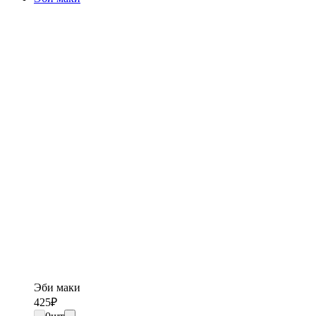
Эби маки
425
₽