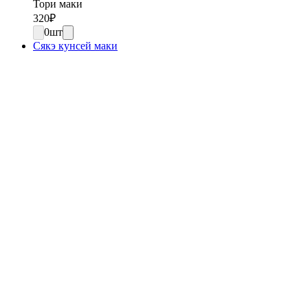
Тори маки
320
₽
0
шт
Сякэ кунсей маки