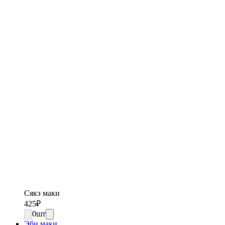
Сякэ маки
425
₽
0
шт
Эби маки