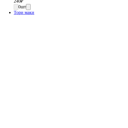
240
₽
0
шт
Тори маки