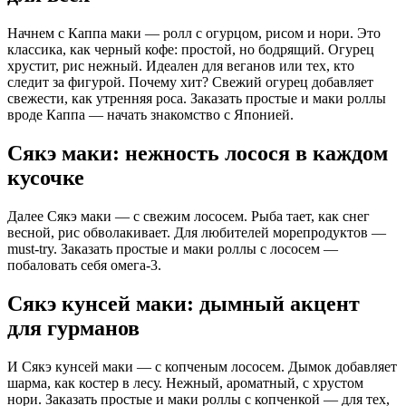
Начнем с Каппа маки — ролл с огурцом, рисом и нори. Это
классика, как черный кофе: простой, но бодрящий. Огурец
хрустит, рис нежный. Идеален для веганов или тех, кто
следит за фигурой. Почему хит? Свежий огурец добавляет
свежести, как утренняя роса. Заказать простые и маки роллы
вроде Каппа — начать знакомство с Японией.
Сякэ маки: нежность лосося в каждом
кусочке
Далее Сякэ маки — с свежим лососем. Рыба тает, как снег
весной, рис обволакивает. Для любителей морепродуктов —
must-try. Заказать простые и маки роллы с лососем —
побаловать себя омега-3.
Сякэ кунсей маки: дымный акцент
для гурманов
И Сякэ кунсей маки — с копченым лососем. Дымок добавляет
шарма, как костер в лесу. Нежный, ароматный, с хрустом
нори. Заказать простые и маки роллы с копченкой — для тех,