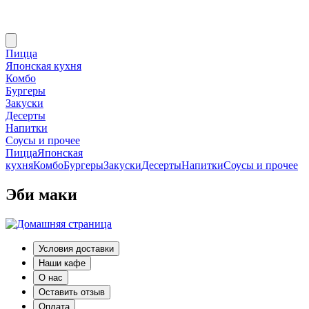
Пицца
Японская кухня
Комбо
Бургеры
Закуски
Десерты
Напитки
Соусы и прочее
Пицца
Японская
кухня
Комбо
Бургеры
Закуски
Десерты
Напитки
Соусы и прочее
Эби маки
Условия доставки
Наши кафе
О нас
Оставить отзыв
Оплата