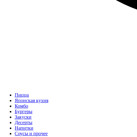
Пицца
Японская кухня
Комбо
Бургеры
Закуски
Десерты
Напитки
Соусы и прочее