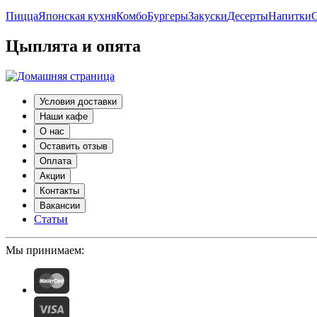
Пицца
Японская кухня
Комбо
Бургеры
Закуски
Десерты
Напитки
С
Цыплята и опята
Условия доставки
Наши кафе
О нас
Оставить отзыв
Оплата
Акции
Контакты
Вакансии
Статьи
Мы принимаем: