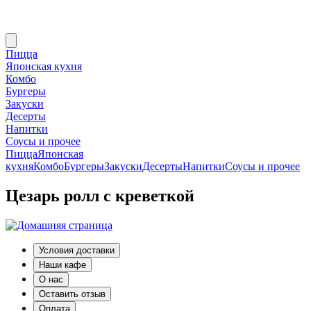
Пицца
Японская кухня
Комбо
Бургеры
Закуски
Десерты
Напитки
Соусы и прочее
Пицца
Японская
кухня
Комбо
Бургеры
Закуски
Десерты
Напитки
Соусы и прочее
Цезарь ролл с креветкой
Условия доставки
Наши кафе
О нас
Оставить отзыв
Оплата