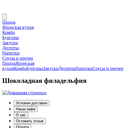
Пицца
Японская кухня
Комбо
Бургеры
Закуски
Десерты
Напитки
Соусы и прочее
Пицца
Японская
кухня
Комбо
Бургеры
Закуски
Десерты
Напитки
Соусы и прочее
Шоколадная филадельфия
Условия доставки
Наши кафе
О нас
Оставить отзыв
Оплата