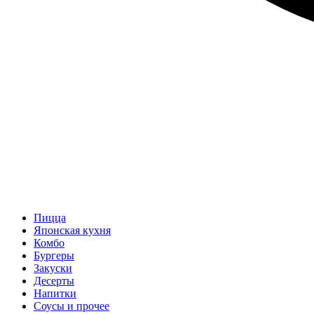
Пицца
Японская кухня
Комбо
Бургеры
Закуски
Десерты
Напитки
Соусы и прочее