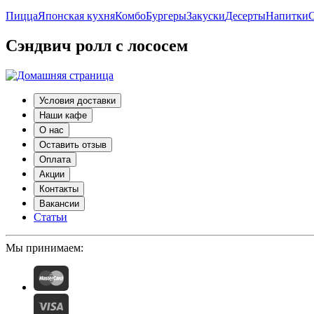
Пицца
Японская кухня
Комбо
Бургеры
Закуски
Десерты
Напитки
С
Сэндвич ролл с лососем
Условия доставки
Наши кафе
О нас
Оставить отзыв
Оплата
Акции
Контакты
Вакансии
Статьи
Мы принимаем: