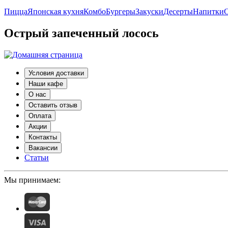
Пицца
Японская кухня
Комбо
Бургеры
Закуски
Десерты
Напитки
С
Острый запеченный лосось
Условия доставки
Наши кафе
О нас
Оставить отзыв
Оплата
Акции
Контакты
Вакансии
Статьи
Мы принимаем: