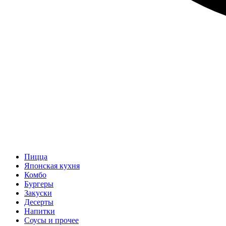
Пицца
Японская кухня
Комбо
Бургеры
Закуски
Десерты
Напитки
Соусы и прочее