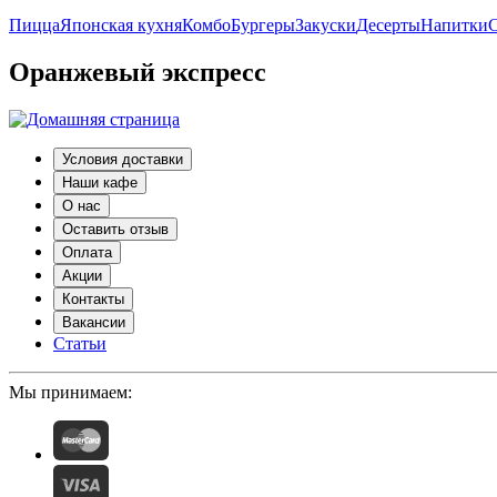
Пицца
Японская кухня
Комбо
Бургеры
Закуски
Десерты
Напитки
С
Оранжевый экспресс
Условия доставки
Наши кафе
О нас
Оставить отзыв
Оплата
Акции
Контакты
Вакансии
Статьи
Мы принимаем: