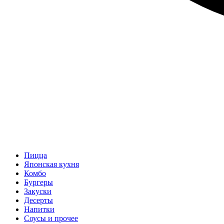
Пицца
Японская кухня
Комбо
Бургеры
Закуски
Десерты
Напитки
Соусы и прочее