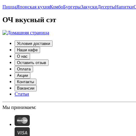
Пицца
Японская кухня
Комбо
Бургеры
Закуски
Десерты
Напитки
С
ОЧ вкусный сэт
Условия доставки
Наши кафе
О нас
Оставить отзыв
Оплата
Акции
Контакты
Вакансии
Статьи
Мы принимаем: