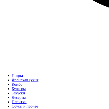
Пицца
Японская кухня
Комбо
Бургеры
Закуски
Десерты
Напитки
Соусы и прочее