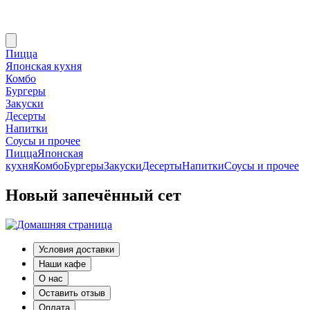
Пицца
Японская кухня
Комбо
Бургеры
Закуски
Десерты
Напитки
Соусы и прочее
Пицца
Японская
кухня
Комбо
Бургеры
Закуски
Десерты
Напитки
Соусы и прочее
Новый запечённый сет
Условия доставки
Наши кафе
О нас
Оставить отзыв
Оплата