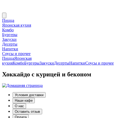
Пицца
Японская кухня
Комбо
Бургеры
Закуски
Десерты
Напитки
Соусы и прочее
Пицца
Японская
кухня
Комбо
Бургеры
Закуски
Десерты
Напитки
Соусы и прочее
Хоккайдо с курицей и беконом
Условия доставки
Наши кафе
О нас
Оставить отзыв
Оплата