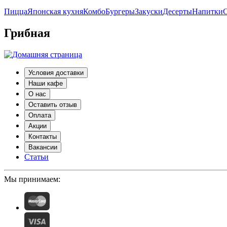
Пицца
Японская кухня
Комбо
Бургеры
Закуски
Десерты
Напитки
С
Грибная
Условия доставки
Наши кафе
О нас
Оставить отзыв
Оплата
Акции
Контакты
Вакансии
Статьи
Мы принимаем: