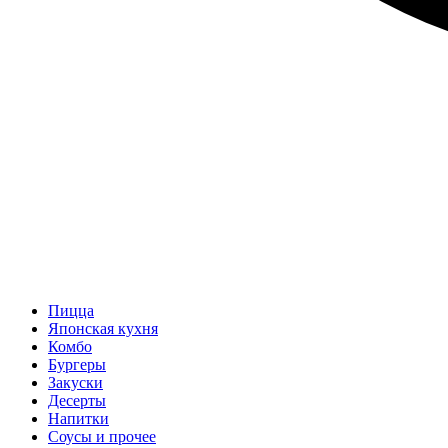
Пицца
Японская кухня
Комбо
Бургеры
Закуски
Десерты
Напитки
Соусы и прочее