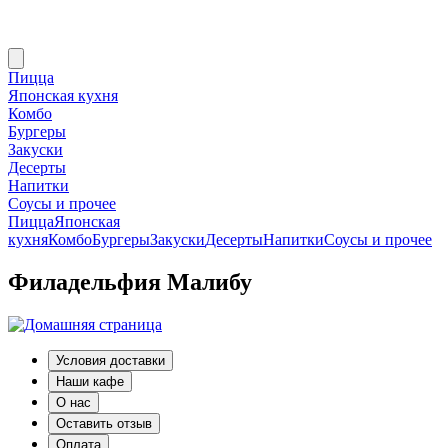
Пицца
Японская кухня
Комбо
Бургеры
Закуски
Десерты
Напитки
Соусы и прочее
Пицца
Японская
кухня
Комбо
Бургеры
Закуски
Десерты
Напитки
Соусы и прочее
Филадельфия Малибу
Условия доставки
Наши кафе
О нас
Оставить отзыв
Оплата