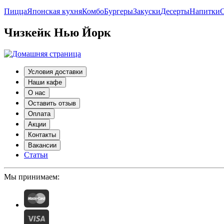
Пицца
Японская кухня
Комбо
Бургеры
Закуски
Десерты
Напитки
С
Чизкейк Нью Йорк
Условия доставки
Наши кафе
О нас
Оставить отзыв
Оплата
Акции
Контакты
Вакансии
Статьи
Мы принимаем: