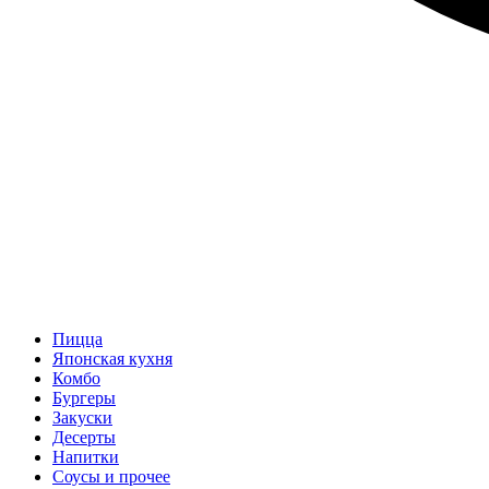
Пицца
Японская кухня
Комбо
Бургеры
Закуски
Десерты
Напитки
Соусы и прочее